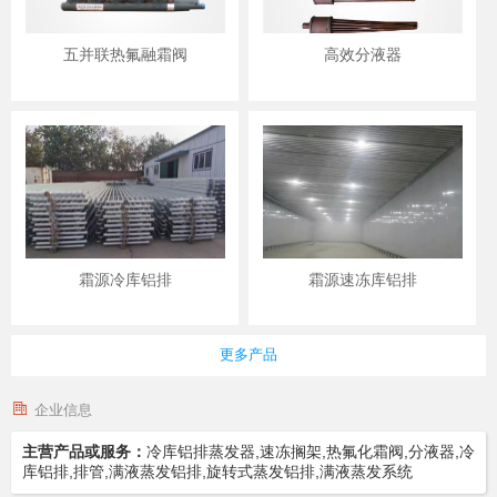
五并联热氟融霜阀
高效分液器
霜源冷库铝排
霜源速冻库铝排
更多产品
企业信息
主营产品或服务：
冷库铝排蒸发器,速冻搁架,热氟化霜阀,分液器,冷
库铝排,排管,满液蒸发铝排,旋转式蒸发铝排,满液蒸发系统