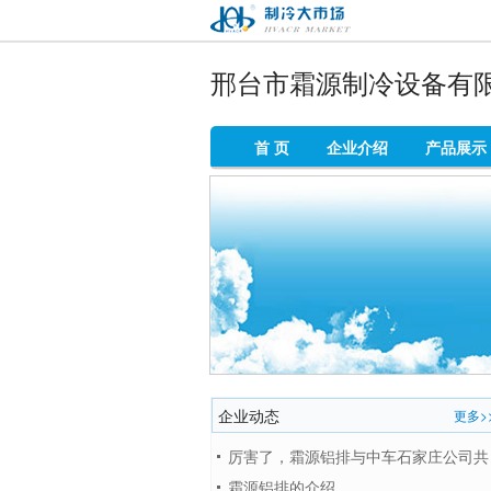
制冷大市场
邢台市霜源制冷设备有
首 页
企业介绍
产品展示
企业动态
更多>
厉害了，霜源铝排与中车石家庄公司共
同研制的冷链技术连获两项全
霜源铝排的介绍