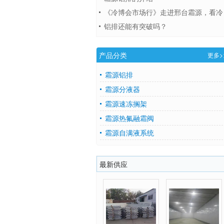
《冷博会市场行》走进邢台霜源，看冷
库如何实现高效蒸发和化霜
铝排还能有突破吗？
产品分类
更多>
霜源铝排
霜源分液器
霜源速冻搁架
霜源热氟融霜阀
霜源自满液系统
最新供应