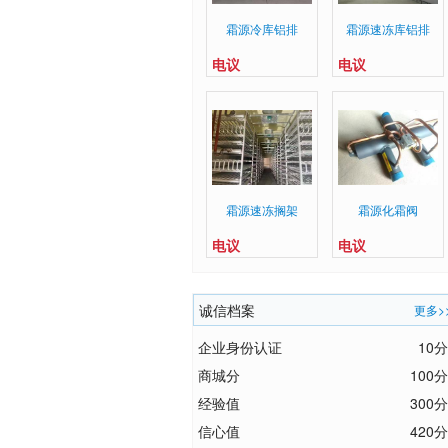
霜源冷库铝排
霜源速冻库铝排
电议
电议
霜源速冻搁架
霜源化霜阀
电议
电议
诚信档案
更多>
企业身份认证
10分
商城分
100分
经验值
300分
信心值
420分