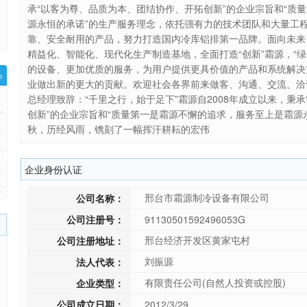
承“以客为尊、品质为本、团结协作、开拓创新”的企业宗旨和“质
源永恒的承诺”的生产服务理念，依托强有力的技术团队和大量工
靠、安全耐用的产品，努力打造国内冷库铝排第一品牌。面向未来
精益化、智能化、现代化生产制造基地，全面打造“创新”霜源，“
的设备、更加优质的服务，为用户提供更具价值的产品和系统解决
>
业做出新的更大的贡献。欢迎社会各界前来做客、沟通、交流、洽
总经理致辞：“千里之行，始于足下”霜源自2008年成立以来，秉
创新”的企业宗旨和“质量第一是霜源不懈的追求，服务至上是霜源
秋，历经风雨，镌刻了一幅挥汗耕耘的宏伟
企业身份认证
邢台市霜源制冷设备有限公司
公司名称：
公司注册号：
91130501592496053G
邢台经济开发区黄家屯村
公司注册地址：
刘振源
法人代表：
有限责任公司(自然人投资或控股)
企业类型：
公司成立日期：
2012/3/29