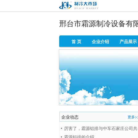
制冷大市场
邢台市霜源制冷设备有
首 页
企业介绍
产品展示
企业动态
更多>
厉害了，霜源铝排与中车石家庄公司共
同研制的冷链技术连获两项全
霜源铝排的介绍