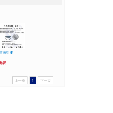
霜源铝排
电议
上一页
1
下一页