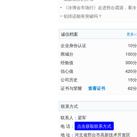
《冷博会市场行》走进邢台霜源，看冷
库如何实现高效蒸发和化霜
铝排还能有突破吗？
诚信档案
更多>
企业身份认证
10分
商城分
100分
经验值
300分
信心值
420分
公司历史
15分
证书与荣耀
查看证书
62分
联系方式
联系人：梁军
电 话：
点击获取联系方式
地 址：河北省邢台市高新技术开发区