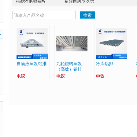
霜源热氟融霜阀
霜源自满液系统
搜索
>
自满液蒸发铝排
九轮旋转蒸发
冷库铝排
（高效）铝排
电议
电议
电议