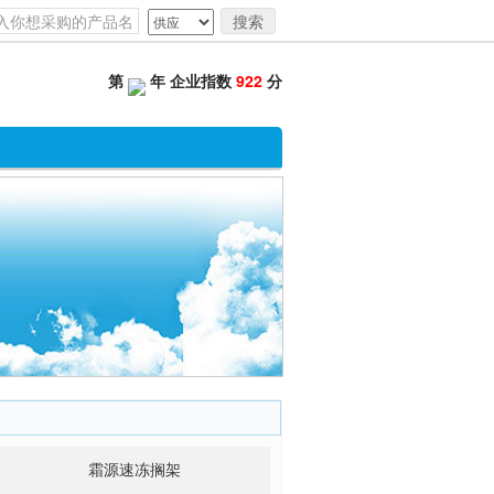
搜索
第
年 企业指数
922
分
霜源速冻搁架